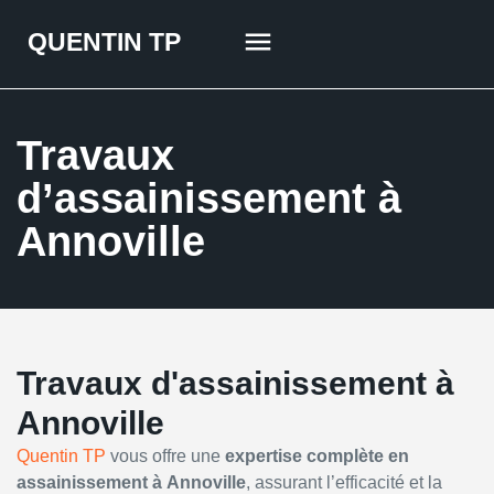
QUENTIN TP
QUI SOMMES-NOUS ?
NOS SERVICES
Travaux
d’assainissement à
Annoville
Travaux d'assainissement à
Annoville
Quentin TP
vous offre une
expertise complète en
assainissement à
Annoville
, assurant l’efficacité et la