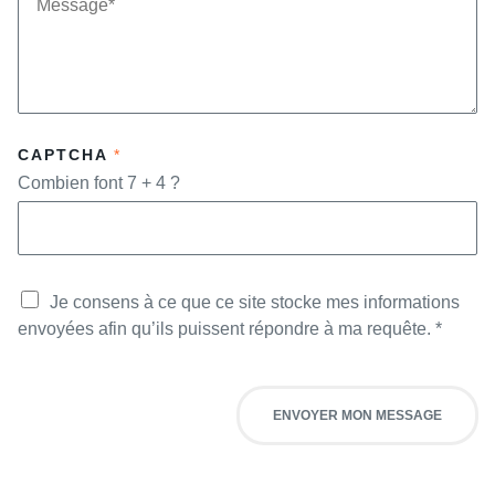
E
N
S
E
S
*
A
G
E
*
CAPTCHA
*
Combien font 7 + 4 ?
M
E
A
Je consens à ce que ce site stocke mes informations
S
C
S
C
envoyées afin qu’ils puissent répondre à ma requête.
*
A
O
G
R
E
D
P
R
A
G
ENVOYER MON MESSAGE
G
P
E
D
T
*
É
L