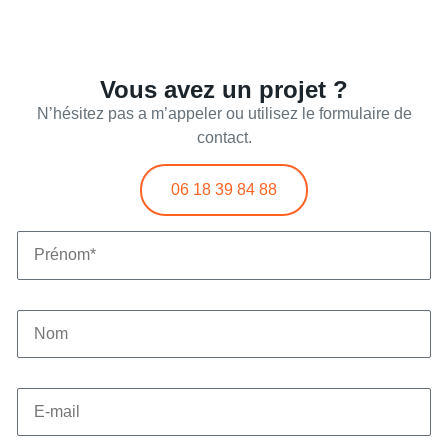
Vous avez un projet ?
N’hésitez pas a m’appeler ou utilisez le formulaire de
contact.
06 18 39 84 88
N
O
P
M
R
P
É
R
N
É
O
N
M
N
O
*
O
M
M
M
*
I
S
E
E
-
M
A