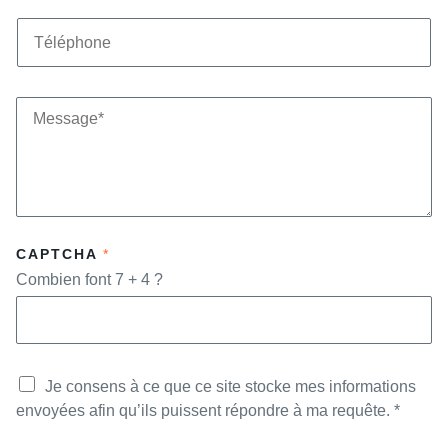
I
L
T
*
É
L
É
P
H
M
O
E
N
S
E
S
*
A
G
E
*
CAPTCHA
*
Combien font 7 + 4 ?
A
Je consens à ce que ce site stocke mes informations
C
C
envoyées afin qu’ils puissent répondre à ma requête.
*
O
R